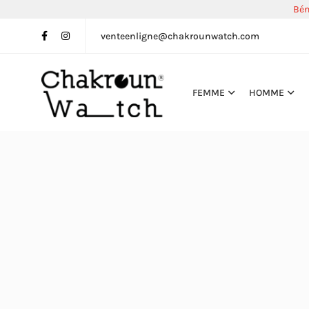
Bén
venteenligne@chakrounwatch.com
FEMME
HOMME