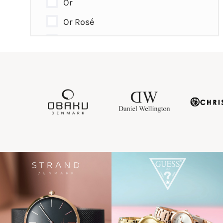
Or
Or Rosé
Argent
Rose - Argenté
Rose - Doré
Argent - Doré
Argent - Rosé
Gris
Mauve
Marbré
Titane
Pailleté