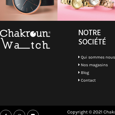
Marron - Or Rosé
Noir- Argent
Beige - Or
NOTRE
Bleu - Or Rosé
SOCIÉTÉ
Top
Beige
Qui sommes nous
Nos magasins
Bordeau
Blog
Bleu ciel
Contact
Blanc - Bleu
Multicolore
Fleurie
Copyright © 2021 Chakr