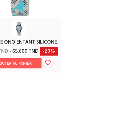
RE QNQ ENFANT SILICONE
 TND
- 65.600 TND
-20%
OUTER AU PANIER