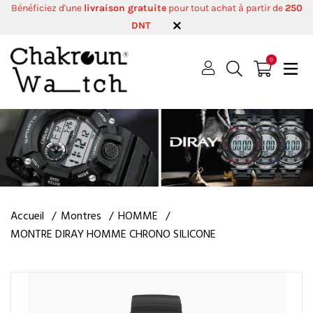
Bénéficiez d'une
livraison gratuite
pour tout achat à partir de
250
DNT
0
Accueil
Montres
HOMME
MONTRE DIRAY HOMME CHRONO SILICONE